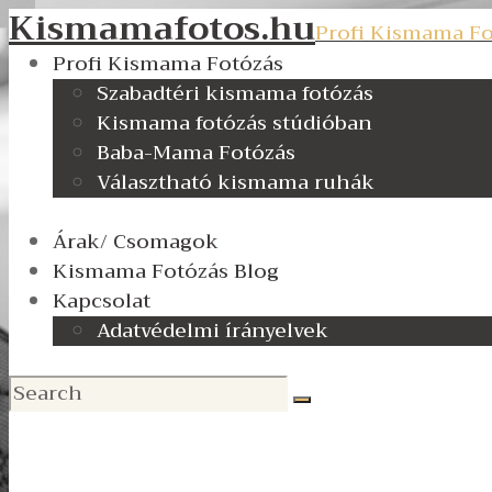
Kismamafotos.hu
Profi Kismama Fo
Profi Kismama Fotózás
Szabadtéri kismama fotózás
Kismama fotózás stúdióban
Baba-Mama Fotózás
Választható kismama ruhák
Árak/ Csomagok
Kismama Fotózás Blog
Kapcsolat
Adatvédelmi írányelvek