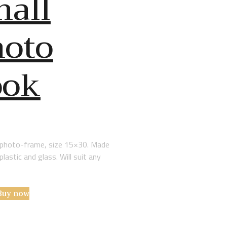
all
hoto
ook
 photo-frame, size 15×30. Made
lastic and glass. Will suit any
Buy now