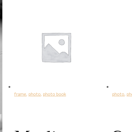
frame
,
photo
,
photo book
photo
,
ph