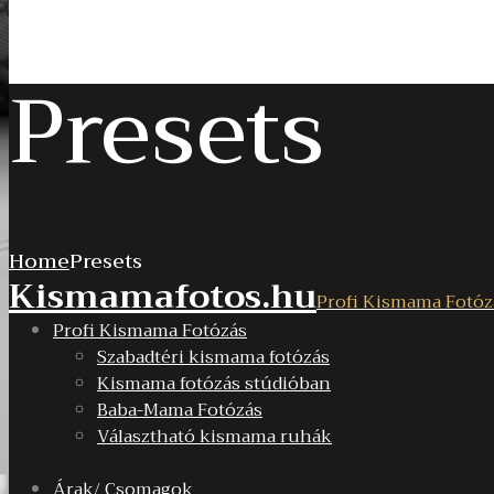
Presets
Home
Presets
Kismamafotos.hu
Profi Kismama Fotóz
Profi Kismama Fotózás
Szabadtéri kismama fotózás
Kismama fotózás stúdióban
Baba-Mama Fotózás
Választható kismama ruhák
Árak/ Csomagok