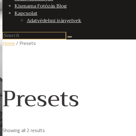
Kismama Fotózás Blog
Kapcsolat
Adatvédelmi írányelvek
Home
/ Presets
Presets
Showing all 2 results