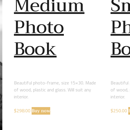
Medium
Sm
Photo
P
Book
B
Beautiful photo-frame, size 15×30. Made
Beautiful
of wood, plastic and glass. Will suit any
of wood, p
interior.
interior.
$
298.00
Buy now
$
250.00