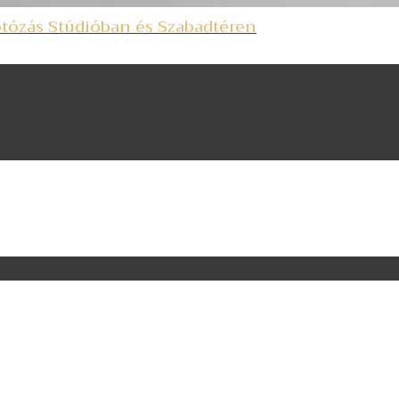
tózás Stúdióban és Szabadtéren