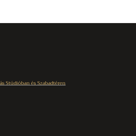
ás Stúdióban és Szabadtéren